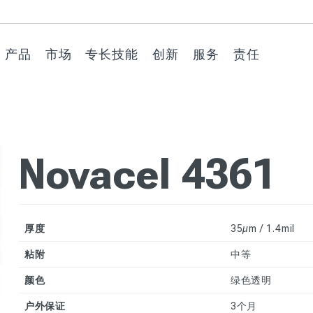
产品
市场
专长技能
创新
服务
责任
过程保护膜
建造与建筑
在客户的材料
氧系列环保保
产品推荐
特殊机器
汽车与交通运
在客户的加工
Watersoluble
技术支持
环境
上
护膜
输
操作中
技术
技术胶带
消费品与设计
品牌传播
技术纸
回收支持
社会
不锈钢专用保护膜
激光切割专用保护
VERSATIS 多
视觉传达和标
Novacel 4361
工业应用
产品定制
客户门户
道德准则
膜
预涂金属专用保护
功能通用保护
牌
膜
用于深拉伸工艺的
合适的包装
膜
保护膜
其他特别要求
用于其他金属的保
护膜
2D/3D成型专用保
低噪音技术
探索氧系列
护膜
厚度
35µm / 1.4mil
装饰层压板用保护
市场上第一批环
易剥离技术
膜
后成型专用保护膜
保系列产品
粘附
中等
塑料片材专用保护
用于热成型加工的
陷印技术
颜色
膜
保护膜
绿色透明
玻璃和镜子专用保
户外保证
3个月