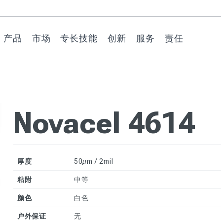
产品
市场
专长技能
创新
服务
责任
过程保护膜
建造与建筑
在客户的材料
氧系列环保保
产品推荐
特殊机器
汽车与交通运
在客户的加工
Watersoluble
技术支持
环境
上
护膜
输
操作中
技术
技术胶带
消费品与设计
品牌传播
技术纸
回收支持
社会
不锈钢专用保护膜
激光切割专用保护
VERSATIS 多
视觉传达和标
Novacel 4614
工业应用
产品定制
客户门户
道德准则
膜
预涂金属专用保护
功能通用保护
牌
膜
用于深拉伸工艺的
合适的包装
膜
保护膜
其他特别要求
用于其他金属的保
护膜
2D/3D成型专用保
低噪音技术
探索氧系列
护膜
厚度
50µm / 2mil
装饰层压板用保护
市场上第一批环
易剥离技术
膜
后成型专用保护膜
保系列产品
粘附
中等
塑料片材专用保护
用于热成型加工的
陷印技术
颜色
膜
白色
保护膜
玻璃和镜子专用保
户外保证
无