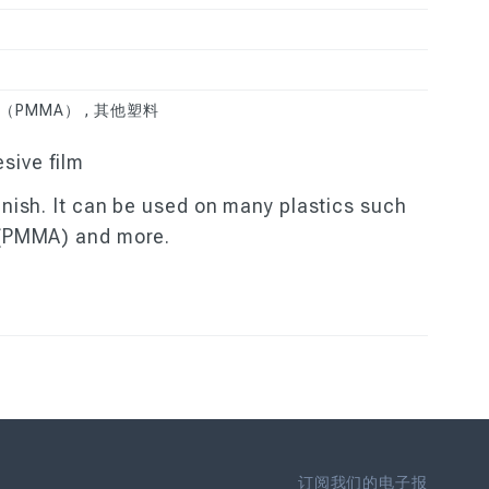
（PMMA） , 其他塑料
sive film
inish. It can be used on many plastics such
c (PMMA) and more.
订阅我们的电子报