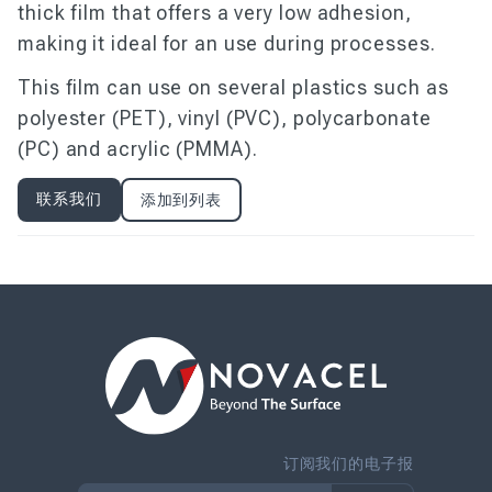
thick film that offers a very low adhesion,
making it ideal for an use during processes.
This film can use on several plastics such as
polyester (PET), vinyl (PVC), polycarbonate
(PC) and acrylic (PMMA).
联系我们
添加到列表
订阅我们的电子报