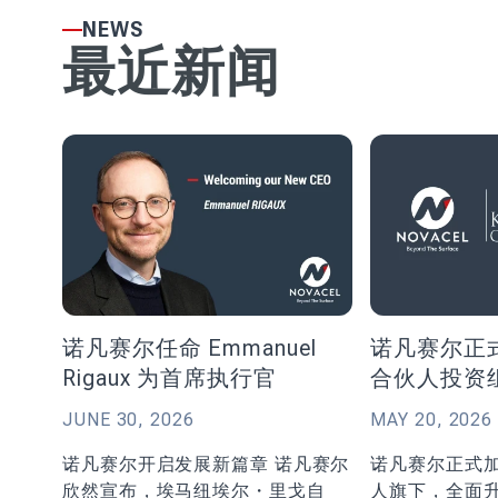
NEWS
最近新闻
诺凡赛尔任命 Emmanuel
诺凡赛尔正式
Rigaux 为首席执行官
合伙人投资
JUNE 30, 2026
MAY 20, 2026
诺凡赛尔开启发展新篇章 诺凡赛尔
诺凡赛尔正式加
欣然宣布，埃马纽埃尔・里戈自
人旗下，全面升