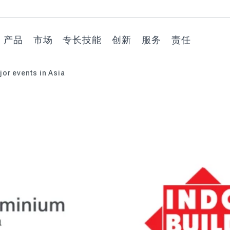
产品
市场
专长技能
创新
服务
责任
jor events in Asia
过程保护膜
建造与建筑
在客户的材料
氧系列环保保
产品推荐
特殊机器
汽车与交通运
在客户的加工
Watersoluble
技术支持
环境
上
护膜
输
操作中
技术
技术胶带
消费品与设计
品牌传播
技术纸
回收支持
社会
不锈钢专用保护膜
激光切割专用保护
VERSATIS 多
视觉传达和标
工业应用
产品定制
客户门户
道德准则
膜
预涂金属专用保护
功能通用保护
牌
膜
用于深拉伸工艺的
合适的包装
膜
保护膜
其他特别要求
用于其他金属的保
护膜
2D/3D成型专用保
低噪音技术
探索氧系列
护膜
装饰层压板用保护
市场上第一批环
易剥离技术
膜
后成型专用保护膜
保系列产品
塑料片材专用保护
用于热成型加工的
陷印技术
膜
保护膜
玻璃和镜子专用保