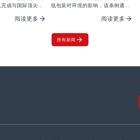
已完成与国际顶尖工
低包装对环境的影响，该条例通过
构 KPS 资本合伙
将工业过程保护膜与包装材料区分
阅读更多
阅读更多
。 自 2026
开来，明确了工业过程保护膜的监
管定位 欧盟委员会官方公告 2026
...
所有新闻