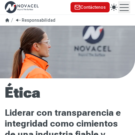
Contáctenos
Ope
Responsabilidad
Ética
Liderar con transparencia e
integridad como cimientos
de una industria fiable y