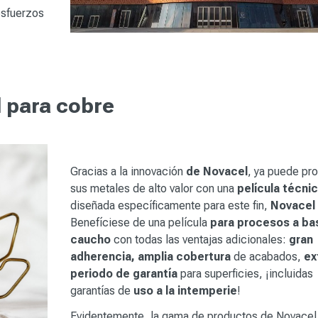
 esfuerzos
 para cobre
Gracias a la innovación
de Novacel
, ya puede pr
sus metales de alto valor con una
película técni
diseñada específicamente para este fin,
Novacel
Benefíciese de una película
para procesos a ba
caucho
con todas las ventajas adicionales:
gran
adherencia, amplia cobertura
de acabados,
ex
periodo de garantía
para superficies, ¡incluidas
garantías de
uso a la intemperie
!
Evidentemente, la gama de productos de Novacel