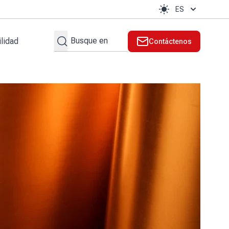
ES
Search
lidad
Contáctenos
ente