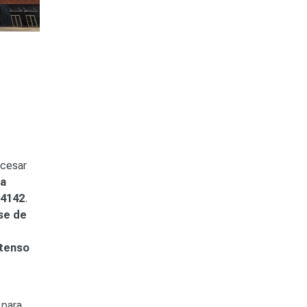
ocesar
ca
4142
.
se de
tenso
 para