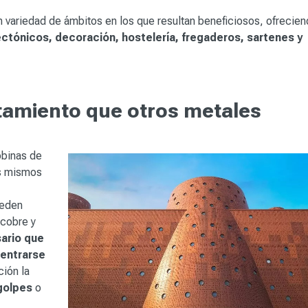
n variedad de ámbitos en los que resultan beneficiosos, ofrecien
ectónicos, decoración, hostelería, fregaderos, sartenes y
tamiento que otros metales
obinas de
os mismos
ueden
 cobre y
ario que
entrarse
ción la
golpes
o