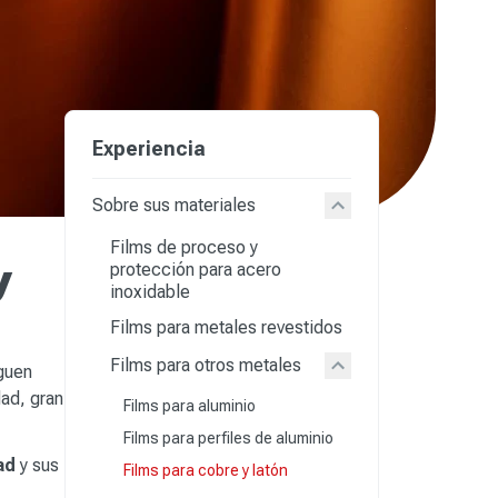
Experiencia
Sobre sus materiales
Films de proceso y
y
protección para acero
inoxidable
Films para metales revestidos
Films para otros metales
iguen
dad, gran
Films para aluminio
Films para perfiles de aluminio
dad
y sus
Films para cobre y latón