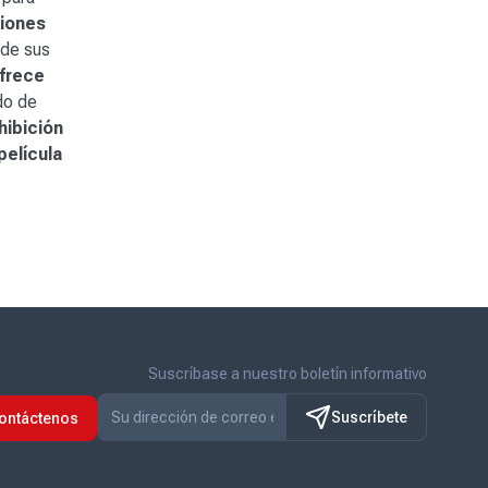
ciones
 de sus
ofrece
do de
hibición
película
Suscríbase a nuestro boletín informativo
Suscríbete
ontáctenos