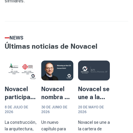
similares.
NEWS
Últimas noticias de Novacel
Novacel
Novacel
Novacel se
participará
nombra a
une a la
en dos
Emmanuel
cartera de
8 DE JULIO DE
30 DE JUNIO DE
20 DE MAYO DE
importantes
Rigaux
KPS
2026
2026
2026
eventos en
presidente
Capital
La construcción,
Un nuevo
Novacel se une a
Asia
y director
Partners
la arquitectura,
capítulo para
la cartera de