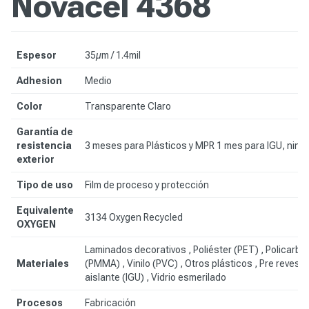
Novacel 4368
Espesor
35µm / 1.4mil
Adhesion
Medio
Color
Transparente Claro
Garantía de
resistencia
3 meses para Plásticos y MPR 1 mes para IGU, nin
exterior
Tipo de uso
Film de proceso y protección
Equivalente
3134 Oxygen Recycled
OXYGEN
Laminados decorativos , Poliéster (PET) , Policarbon
Materiales
(PMMA) , Vinilo (PVC) , Otros plásticos ,
Pre revest
aislante (IGU) , Vidrio esmerilado
Procesos
Fabricación