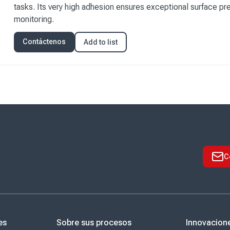
tasks. Its very high adhesion ensures exceptional surface pre
monitoring.
Contáctenos
Add to list
C
es
Sobre sus procesos
Innovacion