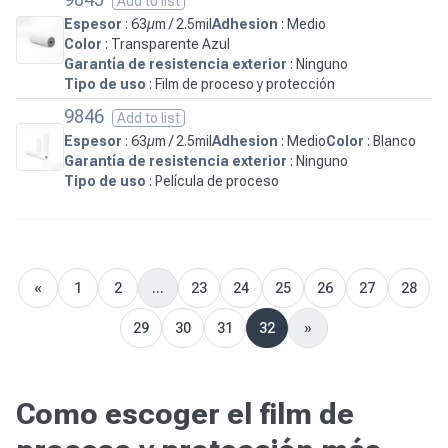
Add to list
Espesor
: 63µm / 2.5mil
Adhesion
: Medio
Color
: Transparente Azul
Garantía de resistencia exterior
: Ninguno
Tipo de uso
: Film de proceso y protección
9846
Add to list
Espesor
: 63µm / 2.5mil
Adhesion
: Medio
Color
: Blanco
Garantía de resistencia exterior
: Ninguno
Tipo de uso
: Película de proceso
«
1
2
...
23
24
25
26
27
28
Previous
29
30
31
32
»
Next
Como escoger el film de