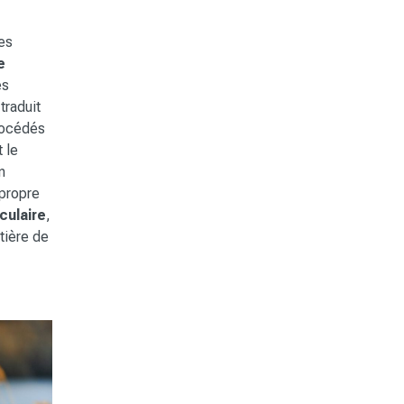
des
e
es
traduit
procédés
t le
n
 propre
culaire
,
tière de