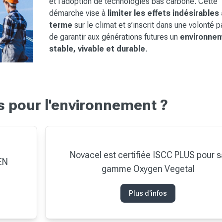
et l’adoption de technologies bas carbone. Cette
démarche vise à
limiter les effets indésirables
terme
sur le climat et s’inscrit dans une volonté 
de garantir aux générations futures un
environne
stable, vivable et durable
.
pour l'environnement ?
Novacel est certifiée ISCC PLUS pour 
EN
gamme Oxygen Vegetal
Plus d'infos