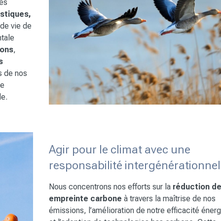
les
astiques,
 de vie de
ntale
ions
,
s
s de nos
de
le.
Agir pour le climat avec une
responsabilité intergénérationnel
Nous concentrons nos efforts sur la
réduction de
empreinte carbone
à travers la maîtrise de nos
émissions, l’amélioration de notre efficacité éner