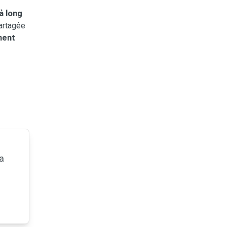
 à long
partagée
ment
sa