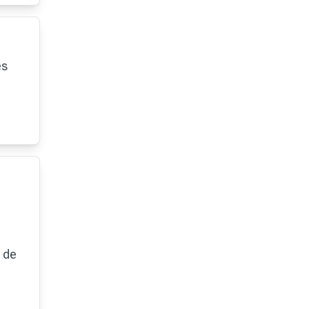
es
 de