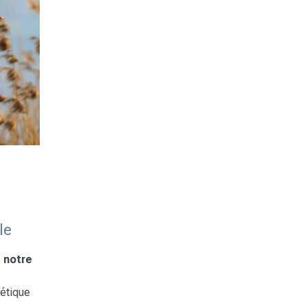
le
 notre
gétique