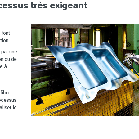
cessus très exigeant
 font
tion.
 par une
on ou de
e à
n
film
ocessus
liser le