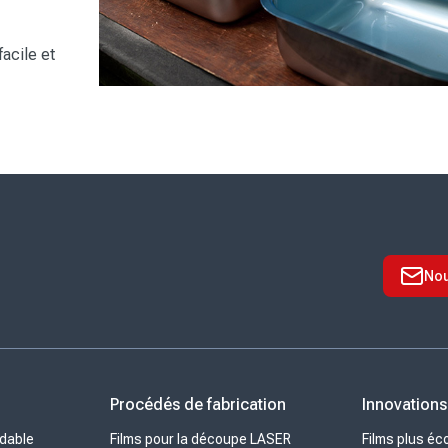
facile et
Nou
x
Procédés de fabrication
Innovations
ydable
Films pour la découpe LASER
Films plus é