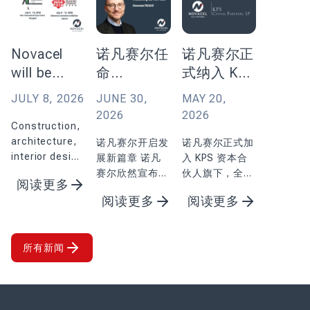
Novacel
诺凡赛尔任
诺凡赛尔正
will be
命
式纳入 KPS
participating
Emmanuel
资本合伙人
JULY 8, 2026
JUNE 30,
MAY 20,
in two
Rigaux 为
投资组合
2026
2026
major
Construction,
首席执行官
architecture,
诺凡赛尔开启发
诺凡赛尔正式加
events in
interior design
展新篇章 诺凡
入 KPS 资本合
Asia
and aluminum
赛尔欣然宣布，
伙人旗下，全面
阅读更多
processing
埃马纽埃尔・里
升级客户服务能
阅读更多
阅读更多
are industries
戈自 2026 年 7
力 诺凡赛尔宣
where surface
月 1 ...
布，已完成与国
quality plays a
际顶尖工业及金
key role.
所有新闻
融投资机构 KPS
Through its
资本合伙人
expertise in
（KPS）的合作
decorative
交割。 自 2026
laminates,
年 5 月 19 ...