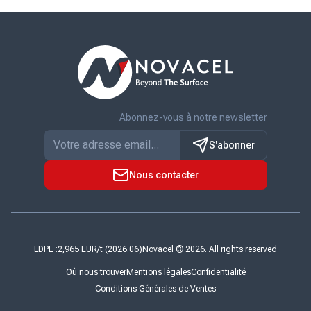
rôle essentiel.
général, à
son
Grâce à son
compter du 1er
rapprochement
expertise ...
juillet 2026. Son
avec KPS Capital
arrivée marque
Partners (KPS),
une ...
investisseur
industriel et
financier ...
Abonnez-vous à notre newsletter
S'abonner
Nous contacter
LDPE :
Novacel © 2026. All rights reserved
Où nous trouver
Mentions légales
Confidentialité
Conditions Générales de Ventes