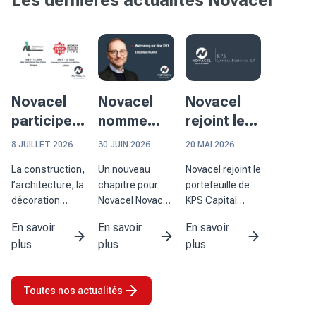
Novacel
Novacel
Novacel
participera
nomme
rejoint le
à deux
Emmanuel
portefeuille
8 JUILLET 2026
30 JUIN 2026
20 MAI 2026
événements
Rigaux au
de KPS
La construction,
Un nouveau
Novacel rejoint le
majeurs en
poste de
Capital
l’architecture, la
chapitre pour
portefeuille de
Asie
Président-
Partners
décoration
Novacel Novacel
KPS Capital
Directeur
d’intérieur et la
a le plaisir
Partners et
En savoir
En savoir
En savoir
transformation
d’annoncer la
renforce ses
Général
plus
plus
plus
de l’aluminium
nomination
capacités au
sont des
d’Emmanuel
service de ses
secteurs où la
Rigaux au poste
clients Novacel
Toutes nos actualités
qualité des
de président-
annonce la
surfaces joue un
directeur
finalisation de