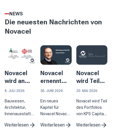
NEWS
Die neuesten Nachrichten von
Novacel
Novacel
Novacel
Novacel
wird an
ernennt
wird Teil
zwei
Emmanuel
des
8. JULI 2026
30. JUNI 2026
20. MAI 2026
bedeutenden
Rigaux zum
Portfolios
Bauwesen,
Ein neues
Novacel wird Teil
Veranstaltungen
Vorstandsvorsitzenden
von KPS
Architektur,
Kapitel für
des Portfolios
in Asien
Capital
Innenausstattung
Novacel Novacel
von KPS Capital
teilnehmen
Partners
und die
freut sich, die
Partners und
Weiterlesen
Weiterlesen
Weiterlesen
Aluminiumverarbeitung
Ernennung von
baut seine