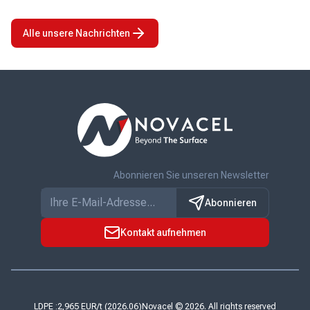
sind Branchen,
Emmanuel
Kapazitäten im
in denen die
Rigaux zum
Dienste seiner
Alle unsere Nachrichten
Oberflächenqualität
Vorstandsvorsitzenden
Kunden aus
eine
mit Wirkung zum
Novacel gibt den
entscheidende
1. Juli 2026
Abschluss
Rolle spielt. Dank
bekannt zu
seiner
seiner Expertise
geben. Sein
Zusammenarbeit
bei Lösungen für
Amtsantritt
mit KPS Capital
Dekorlaminate,
markiert einen
Partners (KPS),
Edelstahl und
wichtigen
einem führenden
Aluminium ...
Meilenstein für
internationalen
das
Industrie- ...
Abonnieren Sie unseren Newsletter
Unternehmen,
Abonnieren
das ...
Kontakt aufnehmen
LDPE :
Novacel © 2026. All rights reserved