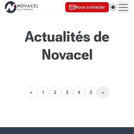
Nous contacter
Ouvr
Actualités de
Novacel
«
1
2
3
4
5
»
Précédent
Suivant