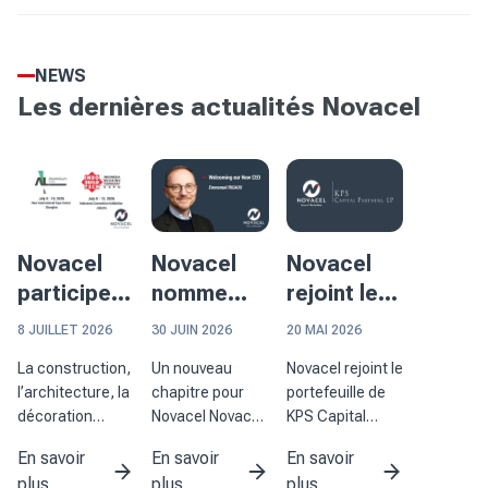
NEWS
Les dernières actualités Novacel
Novacel
Novacel
Novacel
participera
nomme
rejoint le
à deux
Emmanuel
portefeuille
8 JUILLET 2026
30 JUIN 2026
20 MAI 2026
événements
Rigaux au
de KPS
La construction,
Un nouveau
Novacel rejoint le
majeurs en
poste de
Capital
l’architecture, la
chapitre pour
portefeuille de
Asie
Président-
Partners
décoration
Novacel Novacel
KPS Capital
Directeur
d’intérieur et la
a le plaisir
Partners et
En savoir
En savoir
En savoir
transformation
d’annoncer la
renforce ses
Général
plus
plus
plus
de l’aluminium
nomination
capacités au