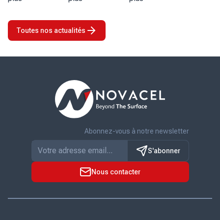
sont des
d’Emmanuel
service de ses
secteurs où la
Rigaux au poste
clients Novacel
Toutes nos actualités
qualité des
de président-
annonce la
surfaces joue un
directeur
finalisation de
rôle essentiel.
général, à
son
Grâce à son
compter du 1er
rapprochement
expertise ...
juillet 2026. Son
avec KPS Capital
arrivée marque
Partners (KPS),
une ...
investisseur
industriel et
financier ...
Abonnez-vous à notre newsletter
S'abonner
Nous contacter