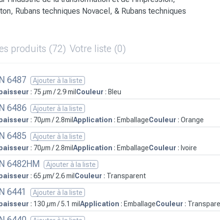
rton
,
Rubans techniques Novacel
, &
Rubans techniques
es produits
(72)
Votre liste
(0)
N 6487
Ajouter à la liste
paisseur
: 75 µm / 2.9 mil
Couleur
: Bleu
N 6486
Ajouter à la liste
paisseur
: 70µm / 2.8mil
Application
: Emballage
Couleur
: Orange
N 6485
Ajouter à la liste
paisseur
: 70µm / 2.8mil
Application
: Emballage
Couleur
: Ivoire
N 6482HM
Ajouter à la liste
paisseur
: 65 µm/ 2.6 mil
Couleur
: Transparent
N 6441
Ajouter à la liste
paisseur
: 130 µm / 5.1 mil
Application
: Emballage
Couleur
: Transpar
N 6440