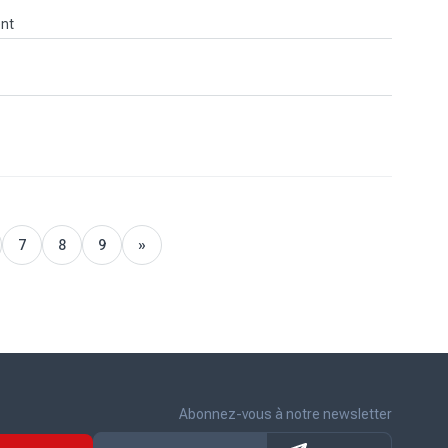
ent
7
8
9
»
Suivant
Abonnez-vous à notre newsletter