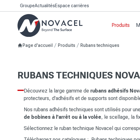
Groupe
Actualités
Espace carrières
Produits
M
Films de
Bâtiment
Pour vos
Films pl
Recomma
Page d'accueil
Produits
Rubans techniques
process
OXYGEN
Biens d
Films pour
Votre c
Rubans 
design
Films po
Films pou
Personna
RUBANS TECHNIQUES NOVA
Films pou
Applicati
Technol
Le bon c
métaux
Technolo
Films pour
Découvrez la large gamme de
rubans adhésifs Nova
décoratif
Technolo
protecteurs, d'adhésifs et de supports sont disponib
Films pou
Technolo
Nos rubans adhésifs techniques sont utilisés pour une
Films pour
de bobines à l'arrêt ou à la volée
, le scellage, la 
Films pou
spéciaux
Sélectionnez le ruban technique Novacel qui correspo
Téléchargez nos catalogues :
Rubans techniques pour