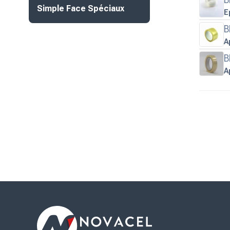
Simple Face Spéciaux
E
B
A
B
A