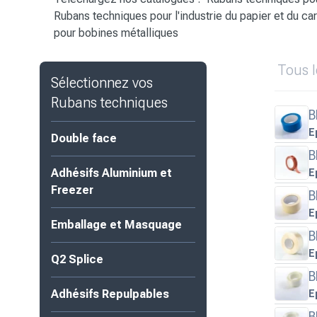
Rubans techniques pour l'industrie du papier et du ca
pour bobines métalliques
Tous l
Sélectionnez vos
Rubans techniques
B
E
Double face
B
Adhésifs Aluminium et
E
Freezer
B
E
Emballage et Masquage
B
E
Q2 Splice
B
Adhésifs Repulpables
E
B