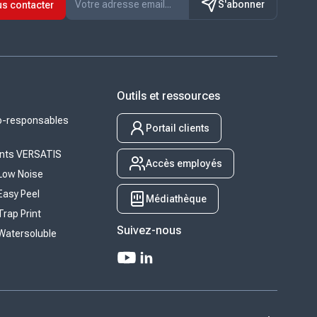
S'abonner
s contacter
Outils et ressources
co-responsables
Portail clients
lents VERSATIS
Accès employés
Low Noise
Easy Peel
Médiathèque
rap Print
Suivez-nous
Watersoluble