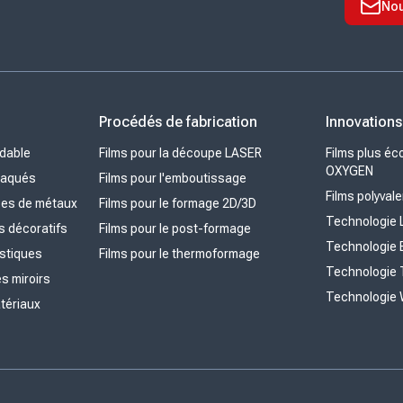
Nou
x
Procédés de fabrication
Innovations
ydable
Films pour la découpe LASER
Films plus é
OXYGEN
laqués
Films pour l'emboutissage
Films polyva
ypes de métaux
Films pour le formage 2D/3D
Technologie 
és décoratifs
Films pour le post-formage
Technologie 
astiques
Films pour le thermoformage
Technologie T
es miroirs
Technologie 
atériaux