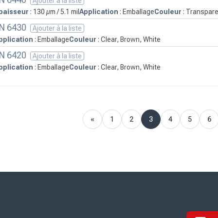
Ajouter à la liste
paisseur
: 130 µm / 5.1 mil
Application
: Emballage
Couleur
: Transpar
N 6430
Ajouter à la liste
pplication
: Emballage
Couleur
: Clear, Brown, White
N 6420
Ajouter à la liste
pplication
: Emballage
Couleur
: Clear, Brown, White
«
1
2
3
4
5
6
Précédent