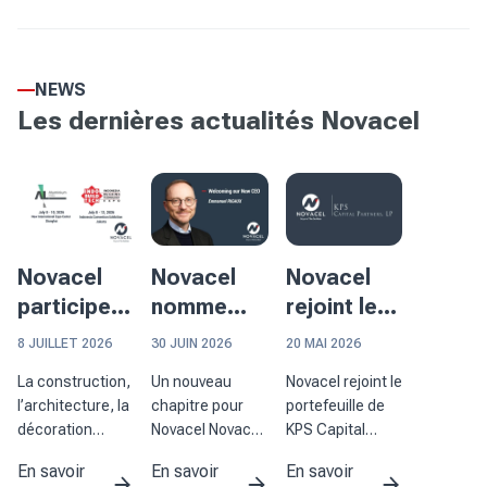
NEWS
Les dernières actualités Novacel
Novacel
Novacel
Novacel
participera
nomme
rejoint le
à deux
Emmanuel
portefeuille
8 JUILLET 2026
30 JUIN 2026
20 MAI 2026
événements
Rigaux au
de KPS
La construction,
Un nouveau
Novacel rejoint le
majeurs en
poste de
Capital
l’architecture, la
chapitre pour
portefeuille de
Asie
Président-
Partners
décoration
Novacel Novacel
KPS Capital
Directeur
d’intérieur et la
a le plaisir
Partners et
En savoir
En savoir
En savoir
transformation
d’annoncer la
renforce ses
Général