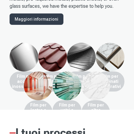
glass surfaces, we have the expertise to help you.
Maggiori informazioni
Film per
Film per
Film per
Film per
acciaio
metalli
altri metalli
laminati
inossidabile
prerivestiti
decorativi
Film per
Film per
Film per
lastre e
vetri e
altre
fogli
specchi
categorie
plastici
di prodotti
I tuoi processi