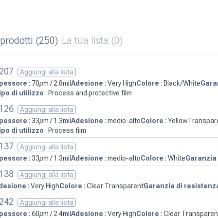
i prodotti
(250)
La tua lista
(0)
207
Aggiungi alla lista
pessore
: 70µm / 2.8mil
Adesione
: Very High
Colore
: Black/White
Garan
ipo di utilizzo
: Process and protective film
126
Aggiungi alla lista
pessore
: 33µm / 1.3mil
Adesione
: medio-alto
Colore
: YellowTranspar
ipo di utilizzo
: Process film
137
Aggiungi alla lista
pessore
: 33µm / 1.3mil
Adesione
: medio-alto
Colore
: White
Garanzia 
138
Aggiungi alla lista
desione
: Very High
Colore
: Clear Transparent
Garanzia di resistenz
242
Aggiungi alla lista
pessore
: 60µm / 2.4mil
Adesione
: Very High
Colore
: Clear Transparen