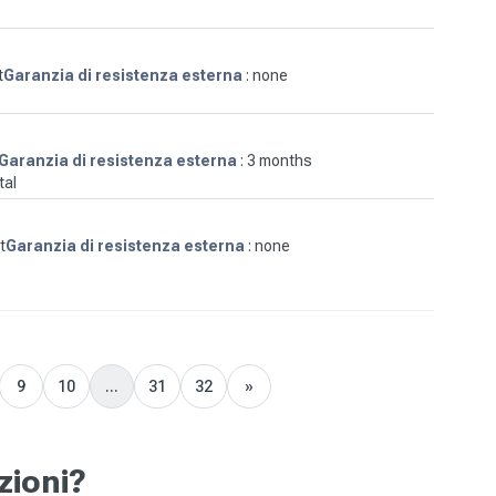
t
Garanzia di resistenza esterna
: none
Garanzia di resistenza esterna
: 3 months
tal
t
Garanzia di resistenza esterna
: none
9
10
...
31
32
»
Next
zioni?