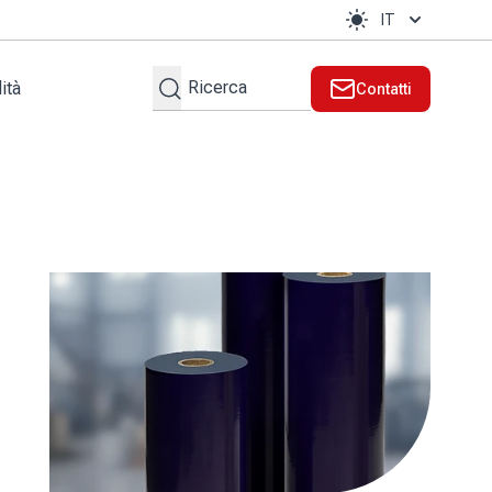
IT
Cerca
ità
Contatti
te