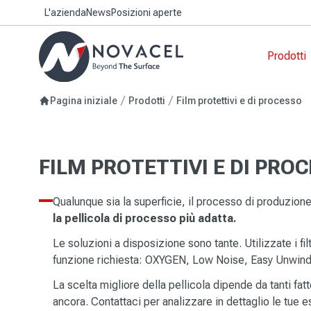
L'azienda
News
Posizioni aperte
Prodotti
Film
Edili
I tuo
OXYG
Cons
Pagina iniziale
Prodotti
Film protettivi e di processo
resp
Nastr
Beni
Film 
Visib
VERS
Film p
Appli
Pres
FILM PROTETTIVI E DI PRO
Film p
Tecn
L'im
Film 
Tecn
Qualunque sia la superficie, il processo di produzione 
Film p
Tecn
la pellicola di processo più adatta.
Film 
Film 
Tecn
Le soluzioni a disposizione sono tante. Utilizzate i fil
prodo
funzione richiesta: OXYGEN, Low Noise, Easy Unwind
La scelta migliore della pellicola dipende da tanti fatto
ancora. Contattaci per analizzare in dettaglio le tue 