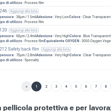
ipo di utilizzo
: Process film
246
Aggiungi alla lista
pessore
: 38µm / 1.5mil
Adesione
: Very Low
Colore
: Clear Transparen
ipo di utilizzo
: Process film
120
Aggiungi alla lista
pessore
: 60µm / 2.4mil
Adesione
: Very High
Colore
: Blue Transparent
ipo di utilizzo
: Process film
Equivalente OXYGEN
: 3050 Oxygen Vege
212 Safety back film
Aggiungi alla lista
pessore
: 70µm / 2.8mil
Adesione
: Very High
Colore
: Clear Transparen
ipo di utilizzo
: Specialty
«
1
2
3
4
5
6
7
8
Previous
pellicola protettiva e per lavora