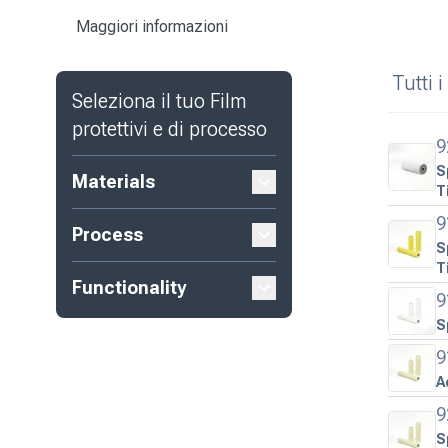
Maggiori informazioni
Tutti 
Seleziona il tuo
Film
protettivi e di processo
9
S
Materials
T
9
Process
S
T
Functionality
9
S
9
A
9
S