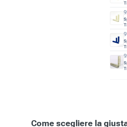
T
9
S
T
9
S
T
9
S
T
Come scegliere la giusta 