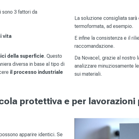
i sono 3 fattori da
La soluzione consigliata sarà 
termoformata, ad esempio.
i vita
E infine la consistenza e il ril
raccomandazione.
ci della superficie
. Questo
Da Novacel, grazie al nostro l
iera diversa in base al tipo di
analizzare minuziosamente le 
scere
il processo industriale
sui materiali.
la protettiva e per lavorazioni 
possono apparire identici. Se