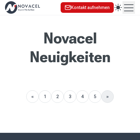
Kontakt aufnehmen
Ope
Novacel
Neuigkeiten
«
1
2
3
4
5
»
Previous
Next