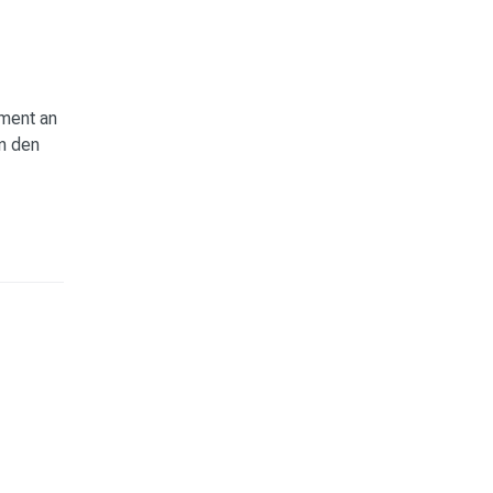
iment
an
n den