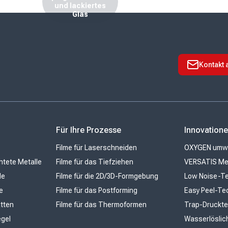
und lackiertes
Glas
Kontakt
n
Für Ihre Prozesse
Innovation
Filme für Laserschneiden
OXYGEN umwel
htete Metalle
Filme für das Tiefziehen
VERSATIS Me
le
Filme für die 2D/3D-Formgebung
Low Noise-Te
e
Filme für das Postforming
Easy Peel-Te
atten
Filme für das Thermoformen
Trap-Druckte
egel
Wasserlöslic