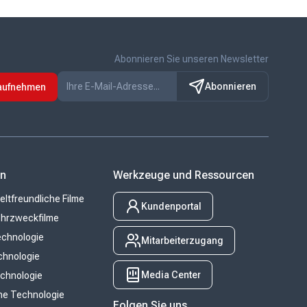
Abonnieren Sie unseren Newsletter
Abonnieren
 aufnehmen
en
Werkzeuge und Ressourcen
tfreundliche Filme
Kundenportal
hrzweckfilme
chnologie
Mitarbeiterzugang
chnologie
Media Center
chnologie
he Technologie
Folgen Sie uns