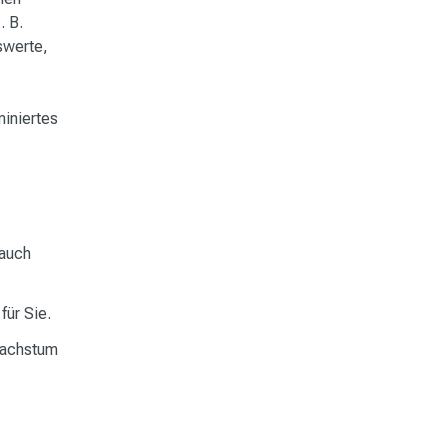
. B.
swerte,
miniertes
auch
für Sie.
 Wachstum