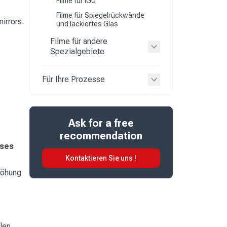
Filme für IGU
Filme für Spiegelrückwände
mirrors.
und lackiertes Glas
Filme für andere
Spezialgebiete
Für Ihre Prozesse
Ask for a free
recommendation
sses
Kontaktieren Sie uns !
höhung
llen