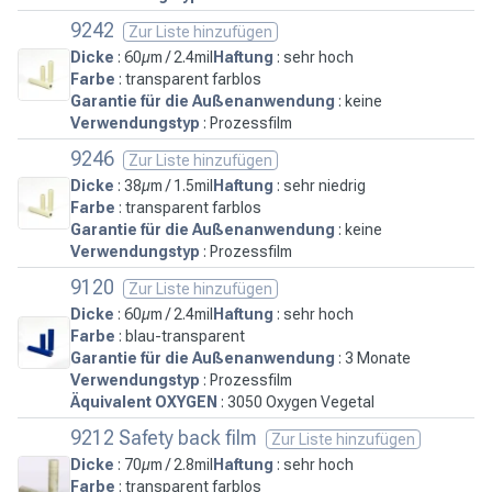
9242
Zur Liste hinzufügen
Dicke
: 60µm / 2.4mil
Haftung
: sehr hoch
Farbe
: transparent farblos
Garantie für die Außenanwendung
: keine
Verwendungstyp
: Prozessfilm
9246
Zur Liste hinzufügen
Dicke
: 38µm / 1.5mil
Haftung
: sehr niedrig
Farbe
: transparent farblos
Garantie für die Außenanwendung
: keine
Verwendungstyp
: Prozessfilm
9120
Zur Liste hinzufügen
Dicke
: 60µm / 2.4mil
Haftung
: sehr hoch
Farbe
: blau-transparent
Garantie für die Außenanwendung
: 3 Monate
Verwendungstyp
: Prozessfilm
Äquivalent OXYGEN
: 3050 Oxygen Vegetal
9212 Safety back film
Zur Liste hinzufügen
Dicke
: 70µm / 2.8mil
Haftung
: sehr hoch
Farbe
: transparent farblos