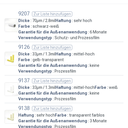
9207
Zur Liste hinzufügen
Dicke
: 70µm / 2.8mil
Haftung
: sehr hoch
Farbe
: schwarz-weiß
Garantie für die Außenanwendung
: 6 Monate
Verwendungstyp
: Schutz- und Prozessfilm
9126
Zur Liste hinzufügen
Dicke
: 33µm / 1.3mil
Haftung
: mittel-hoch
Farbe
: gelb-transparent
Garantie für die Außenanwendung
: keine
Verwendungstyp
: Prozessfilm
9137
Zur Liste hinzufügen
Dicke
: 33µm / 1.3mil
Haftung
: mittel-hoch
Farbe
: weiß
Garantie für die Außenanwendung
: keine
Verwendungstyp
: Prozessfilm
9138
Zur Liste hinzufügen
Haftung
: sehr hoch
Farbe
: transparent farblos
Garantie für die Außenanwendung
: 3 Monate
Verwendungstyp
: Prozessfilm