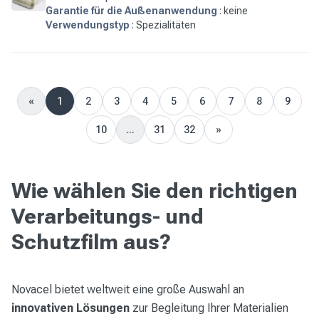
Garantie für die Außenanwendung
: keine
Verwendungstyp
: Spezialitäten
«
1
2
3
4
5
6
7
8
9
Previous
10
...
31
32
»
Next
Wie wählen Sie den richtigen
Verarbeitungs- und
Schutzfilm aus?
Novacel bietet weltweit eine große Auswahl an
innovativen Lösungen
zur Begleitung Ihrer Materialien