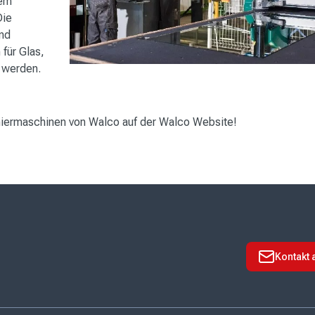
dem
Die
und
 für Glas,
 werden.
niermaschinen von Walco auf der
Walco Website!
Kontakt