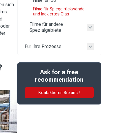
Filme für IGU
en sich
Filme für Spiegelrückwände
ilms.
und lackiertes Glas
nd
Filme für andere
 oder
Spezialgebiete
der
Für Ihre Prozesse
?
Ask for a free
recommendation
Kontaktieren Sie uns !