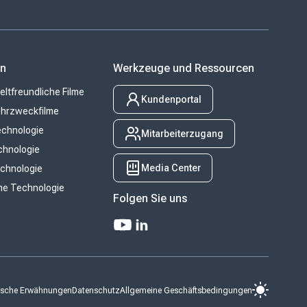
en
Werkzeuge und Ressourcen
tfreundliche Filme
Kundenportal
hrzweckfilme
chnologie
Mitarbeiterzugang
chnologie
Media Center
chnologie
he Technologie
Folgen Sie uns
tische Erwähnungen
Datenschutz
Allgemeine Geschäftsbedingungen