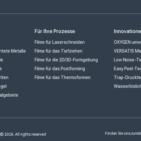
n
Für Ihre Prozesse
Innovation
Filme für Laserschneiden
OXYGEN umwel
htete Metalle
Filme für das Tiefziehen
VERSATIS Me
le
Filme für die 2D/3D-Formgebung
Low Noise-Te
e
Filme für das Postforming
Easy Peel-Te
atten
Filme für das Thermoformen
Trap-Druckte
egel
Wasserlöslic
ialgebiete
Finden Sie uns
Juris
© 2026. All rights reserved