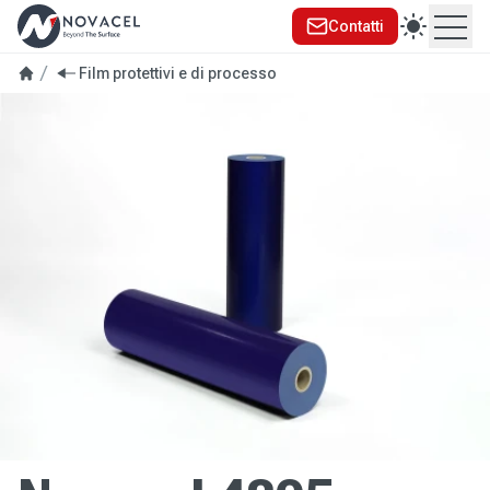
Contatti
Ope
Film protettivi e di processo