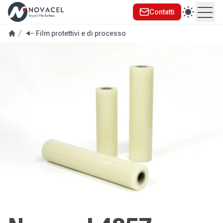
Contatti
Ope
Film protettivi e di processo