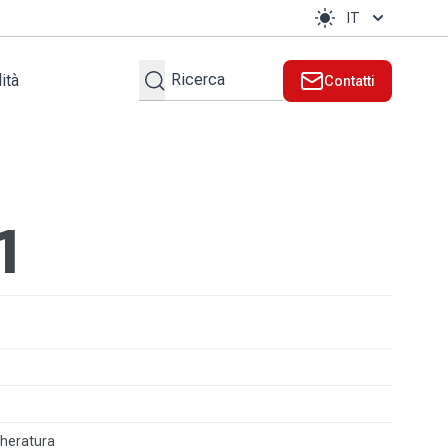
IT
Cerca
ità
Contatti
te
1
cheratura