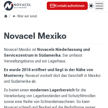
Kontakt aufnehmen
Ope
Wer wir sind
Novacel Mexiko
Novacel Mexiko ist
Novacels Niederlassung und
Servicezentrum in Südamerika
. Sie umfasst
Verwaltungsbüros und ein Lagerhaus.
Es wurde 2018 eröffnet und liegt in der Nähe von
Monterrey
. Novacel wickelt dort das Geschäft in Mexiko
und Südamerika ab.
Es bietet einen
modernen Lagerbereich
für die
Verarbeitung von Lagerbeständen und Schutzfilmrollen
sowie eine Reihe von Schneidemaschinen. So kann
Novacel schnell und flexibel auf die Bedürfnisse seiner