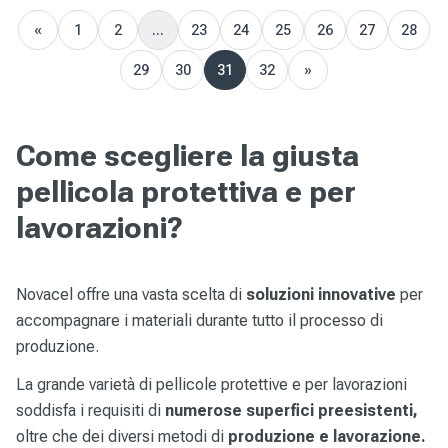
«
1
2
...
23
24
25
26
27
28
Previous
29
30
31
32
»
Next
Come scegliere la giusta
pellicola protettiva e per
lavorazioni?
Novacel offre una vasta scelta di
soluzioni innovative
per
accompagnare i materiali durante tutto il processo di
produzione.
La grande varietà di pellicole protettive e per lavorazioni
soddisfa i requisiti di
numerose superfici preesistenti,
oltre che dei diversi metodi di
produzione e lavorazione.