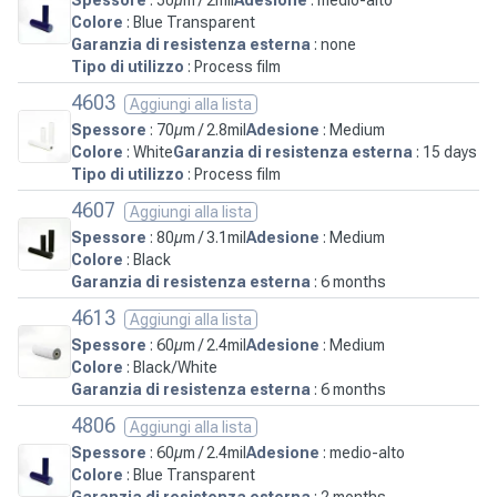
Colore
: Blue Transparent
Garanzia di resistenza esterna
: none
Tipo di utilizzo
: Process film
4603
Aggiungi alla lista
Spessore
: 70µm / 2.8mil
Adesione
: Medium
Colore
: White
Garanzia di resistenza esterna
: 15 days
Tipo di utilizzo
: Process film
4607
Aggiungi alla lista
Spessore
: 80µm / 3.1mil
Adesione
: Medium
Colore
: Black
Garanzia di resistenza esterna
: 6 months
4613
Aggiungi alla lista
Spessore
: 60µm / 2.4mil
Adesione
: Medium
Colore
: Black/White
Garanzia di resistenza esterna
: 6 months
4806
Aggiungi alla lista
Spessore
: 60µm / 2.4mil
Adesione
: medio-alto
Colore
: Blue Transparent
Garanzia di resistenza esterna
: 2 months