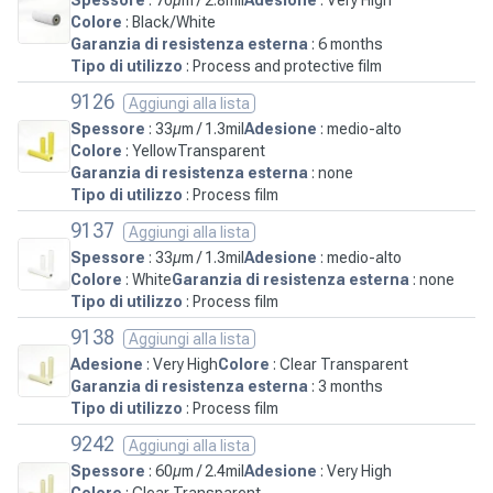
Colore
: Black/White
Garanzia di resistenza esterna
: 6 months
Tipo di utilizzo
: Process and protective film
9126
Aggiungi alla lista
Spessore
: 33µm / 1.3mil
Adesione
: medio-alto
Colore
: YellowTransparent
Garanzia di resistenza esterna
: none
Tipo di utilizzo
: Process film
9137
Aggiungi alla lista
Spessore
: 33µm / 1.3mil
Adesione
: medio-alto
Colore
: White
Garanzia di resistenza esterna
: none
Tipo di utilizzo
: Process film
9138
Aggiungi alla lista
Adesione
: Very High
Colore
: Clear Transparent
Garanzia di resistenza esterna
: 3 months
Tipo di utilizzo
: Process film
9242
Aggiungi alla lista
Spessore
: 60µm / 2.4mil
Adesione
: Very High
Colore
: Clear Transparent