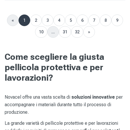
«
1
2
3
4
5
6
7
8
9
Previous
10
...
31
32
»
Next
Come scegliere la giusta
pellicola protettiva e per
lavorazioni?
Novacel offre una vasta scelta di
soluzioni innovative
per
accompagnare i materiali durante tutto il processo di
produzione.
La grande varietà di pellicole protettive e per lavorazioni