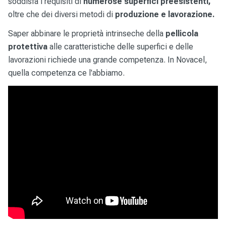
soddisfa i requisiti di
numerose superfici preesistenti,
oltre che dei diversi metodi di
produzione e lavorazione.
Saper abbinare le proprietà intrinseche della
pellicola
protettiva
alle caratteristiche delle superfici e delle
lavorazioni richiede una grande competenza. In Novacel,
quella competenza ce l'abbiamo.