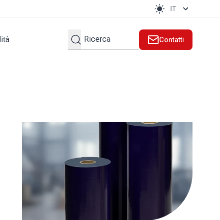
IT
Cerca
ità
Contatti
te