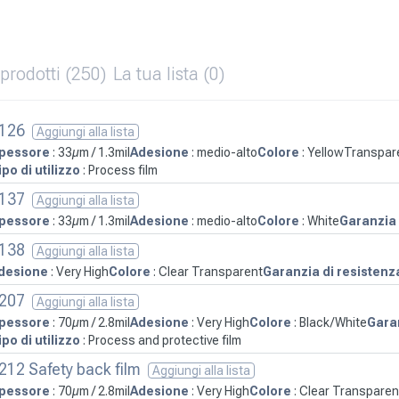
i prodotti
(250)
La tua lista
(0)
126
Aggiungi alla lista
pessore
: 33µm / 1.3mil
Adesione
: medio-alto
Colore
: YellowTranspar
ipo di utilizzo
: Process film
137
Aggiungi alla lista
pessore
: 33µm / 1.3mil
Adesione
: medio-alto
Colore
: White
Garanzia 
138
Aggiungi alla lista
desione
: Very High
Colore
: Clear Transparent
Garanzia di resistenz
207
Aggiungi alla lista
pessore
: 70µm / 2.8mil
Adesione
: Very High
Colore
: Black/White
Garan
ipo di utilizzo
: Process and protective film
212 Safety back film
Aggiungi alla lista
pessore
: 70µm / 2.8mil
Adesione
: Very High
Colore
: Clear Transparen