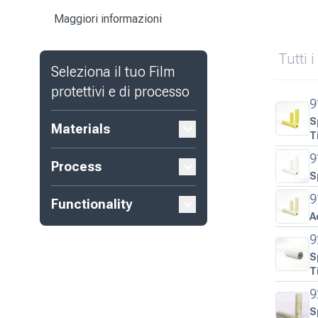
Maggiori informazioni
Tutti 
Seleziona il tuo
Film
protettivi e di processo
9
S
Materials
T
9
Process
S
9
Functionality
A
9
S
T
9
S