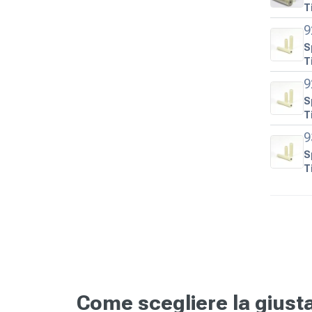
T
9
S
T
9
S
T
9
S
T
Come scegliere la giusta 