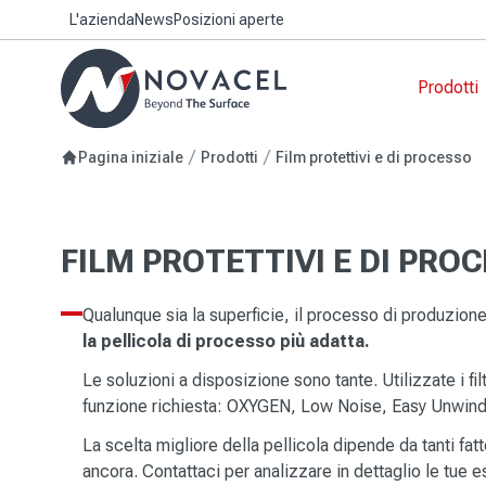
L'azienda
News
Posizioni aperte
Prodotti
Film
Edili
I tuo
OXYG
Cons
Pagina iniziale
Prodotti
Film protettivi e di processo
resp
Nastr
Beni
Film 
Visib
VERS
Film p
Appli
Pres
FILM PROTETTIVI E DI PRO
Film p
Tecn
L'im
Film 
Tecn
Qualunque sia la superficie, il processo di produzione 
Film p
Tecn
la pellicola di processo più adatta.
Film 
Film 
Tecn
Le soluzioni a disposizione sono tante. Utilizzate i fil
prodo
funzione richiesta: OXYGEN, Low Noise, Easy Unwind
La scelta migliore della pellicola dipende da tanti fatto
ancora. Contattaci per analizzare in dettaglio le tue 