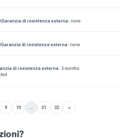
t
Garanzia di resistenza esterna
: none
t
Garanzia di resistenza esterna
: none
anzia di resistenza esterna
: 3 months
cled
9
10
...
31
32
»
Next
zioni?