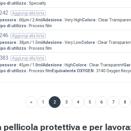
ipo di utilizzo
: Specialty
242
Aggiungi alla lista
pessore
: 60µm / 2.4mil
Adesione
: Very High
Colore
: Clear Transparen
ipo di utilizzo
: Process film
246
Aggiungi alla lista
pessore
: 38µm / 1.5mil
Adesione
: Very Low
Colore
: Clear Transparen
ipo di utilizzo
: Process film
383
Aggiungi alla lista
pessore
: 45µm / 1.8mil
Adesione
: High
Colore
: Clear Transparent
Gar
ipo di utilizzo
: Process film
Equivalente OXYGEN
: 3140 Oxygen Recy
«
1
2
3
4
5
6
7
8
Previous
pellicola protettiva e per lavora