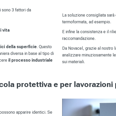
i sono 3 fattori da
La soluzione consigliata sarà 
termoformata, ad esempio.
i vita
E infine la consistenza e il ril
raccomandazione.
ci della superficie
. Questo
Da Novacel, grazie al nostro l
iera diversa in base al tipo di
analizzare minuziosamente le 
scere
il processo industriale
sui materiali.
la protettiva e per lavorazioni 
possono apparire identici. Se