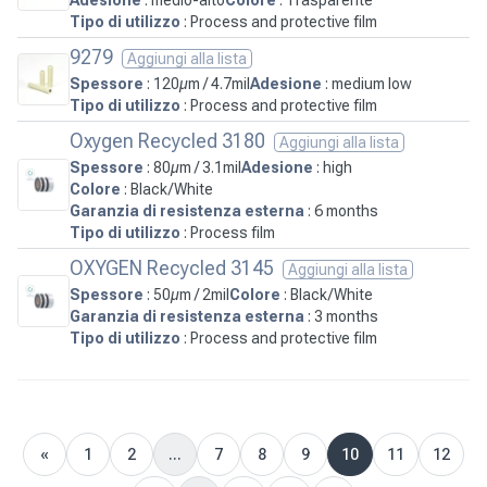
Tipo di utilizzo
: Process and protective film
9279
Aggiungi alla lista
Spessore
: 120µm / 4.7mil
Adesione
: medium low
Tipo di utilizzo
: Process and protective film
Oxygen Recycled 3180
Aggiungi alla lista
Spessore
: 80µm / 3.1mil
Adesione
: high
Colore
: Black/White
Garanzia di resistenza esterna
: 6 months
Tipo di utilizzo
: Process film
OXYGEN Recycled 3145
Aggiungi alla lista
Spessore
: 50µm / 2mil
Colore
: Black/White
Garanzia di resistenza esterna
: 3 months
Tipo di utilizzo
: Process and protective film
«
1
2
...
7
8
9
10
11
12
Previous