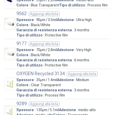
Colore
: Blue Transparent
Tipo di utilizzo
: Process film
9562
Aggiungi alla lista
Spessore
: 90µm / 3.5mil
Adesione
: Ultra High
Colore
: Black/White
Garanzia di resistenza esterna
: 3 months
Tipo di utilizzo
: Protective film
9177
Aggiungi alla lista
Spessore
: 70µm / 2.8mil
Adesione
: Very High
Colore
: Black/White
Garanzia di resistenza esterna
: 6 months
Tipo di utilizzo
: Protective film
OXYGEN Recycled 3134
Aggiungi alla lista
Spessore
: 35µm / 1.4mil
Adesione
: Medium
Colore
: Clear Transparent
Garanzia di resistenza esterna
: 3 months
Tipo di utilizzo
: Process film
9289
Aggiungi alla lista
Spessore
: 130µm / 5.1mil
Adesione
: medio-alto
Adesione
: medio-alto
Colore
: Trasparente